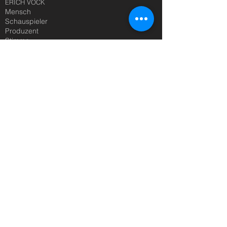
ERICH VOCK
Mensch
Schauspieler
Produzent
Stimme
AKTUELL
SHOWREELS
Theater
TV/Kino
Hörspiel
GALERIE
Theater
Film
Werbung
Diverses
KONTAKT
Management
Medien