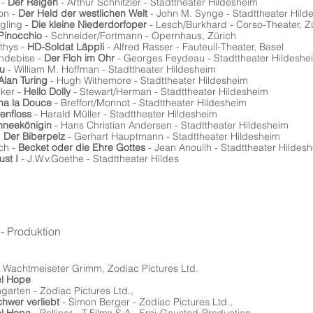
 -
Der Reigen
- Arthur Schnitzler - Stadttheater Hildesheim
on -
Der Held der westlichen Welt
- John M. Synge - Stadttheater Hild
ling -
Die kleine Niederdorfoper
- Lesch/Burkhard - Corso-Theater, Z
Pinocchio
- Schneider/Fortmann - Opernhaus, Zürich
hys -
HD-Soldat Läppli
- Alfred Rasser - Fauteuil-Theater, Basel
debise -
Der Floh im Ohr
- Georges Feydeau - Stadttheater Hildeshe
u
- William M. Hoffman - Stadttheater Hildesheim
Alan Turing
- Hugh Withemore - Stadttheater Hildesheim
ker -
Hello Dolly
- Stewart/Herman - Stadttheater Hildesheim
ma la Douce
- Breffort/Monnot - Stadttheater Hildesheim
enfloss
- Harald Müller - Stadttheater Hildesheim
hneekönigin
- Hans Christian Andersen - Stadttheater Hildesheim
-
Der Biberpelz
- Gerhart Hauptmann - Stadttheater Hildesheim
ch -
Becket oder die Ehre Gottes
- Jean Anouilh - Stadttheater Hildes
ust I
- J.W.v.Goethe - Stadttheater Hildes
 - Produktion
,
Wachtmeiseter Grimm, Zodiac Pictures Ltd.
l Hope
garten - Zodiac Pictures Ltd.,
chwer verliebt
- Simon Berger - Zodiac Pictures Ltd.,