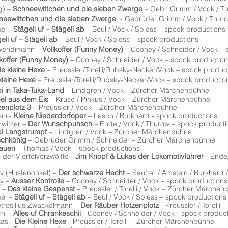
g) –
Schneewittchen und die sieben Zwerge
– Gebr. Grimm / Vock / 
neewittchen und die sieben Zwerge
- Gebrüder Grimm / Vock / Thu
el -
Stägeli uf – Stägeli ab
– Beul / Vock / Spiess – spock productions
eli uf – Stägeli ab
– Beul / Vock / Spiess – spock productions
hwendimann –
Vollkoffer (Funny Money)
– Cooney / Schneider / Vock – 
lkoffer (Funny Money)
– Cooney / Schneider / Vock – spock productio
ie kleine Hexe
– Preussler/Torelli/Dubsky-Neckar/Vock – spock produc
kleine Hexe
– Preussler/Torelli/Dubsky-Neckar/Vock – spock productio
i in Taka-Tuka-Land
– Lindgren / Vock – Zürcher Märchenbühne
el aus dem Eis
– Kruse / Pinkus / Vock – Zürcher Märchenbühne
zenplotz 3
– Preussler / Vock – Zürcher Märchenbühne
iri -
Kleine Niederdorfoper
– Lesch / Burkhard - spock productions
rwitzer –
Der Wunschpunsch
– Ende / Vock / Thurow – spock producti
pi Langstrumpf
– Lindgren / Vock – Zürcher Märchenbühne
schkönig
– Gebrüder Grimm / Schneider – Zürcher Märchenbühne
rauen
– Thomas / Vock – spock productions
der Viertelvorzwölfte -
Jim Knopf & Lukas der Lokomotivführer
- Ende
v (Hustenonkel) –
Der schwarze Hecht
– Sautter / Amstein / Burkhard 
y –
Ausser Kontrolle
– Cooney / Schneider / Vock – spock productions
 –
Das kleine Gespenst
– Preussler / Torelli / Vock – Zürcher Märche
gel –
Stägeli uf – Stägeli ab
– Beul / Vock / Spiess – spock productions
trosilius Zwackelmann –
Der Räuber Hotzenplotz
- Preussler / Torell
hi -
Alles uf Chrankeschii
- Cooney / Schneider / Vock - spock produc
as -
Die Kleine Hexe
- Preussler / Torelli - Zürcher Märchenbühne