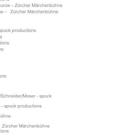
Thurow – Zürcher Märchenbühne
row – Zürcher Märchenbühne
spock productions
ns
tions
ns
ons
/Schneider/Moser - spock
/ - spock productions
nbühne
i - Zürcher Märchenbühne
tions