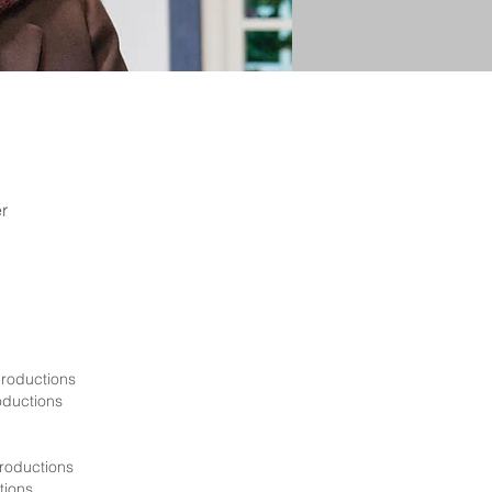
r
productions
oductions
productions
tions