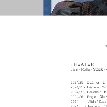
o
T H E A T E R
Jahr - Rolle -
Stück
- 
2024/25 – Erzähler -
Em
2024/25 - Regie –
Emil
2024/25 - Bäuerlein Hei
2024/25 - Regie –
Die 
2024 - Albin / Zaza
2024 - Regie –
Ein 