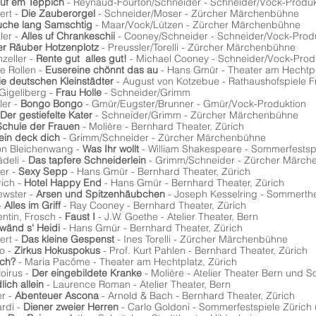
b uf em Teppich
- Reynaud-Fourton/Schneider - Schneider/Vock-Produk
rt -
Die Zauberorgel
- Schneider/Moser - Zürcher Märchenbühne
che lang Samschtig
- Maar/Vock/Lützen - Zürcher Märchenbühne
ler -
Alles uf Chrankeschii
- Cooney/Schneider - Schneider/Vock-Prod
r Räuber Hotzenplotz
- Preussler/Torelli - Zürcher Märchenbühne
eller -
Rente gut alles gut!
- Michael Cooney - Schneider/Vock-Prod
 Rollen -
Eusereine chönnt das au
- Hans Gmür - Theater am Hechtpl
ie deutschen Kleinstädter
- August von Kotzebue - Rathaushofspiele Fre
igeliberg -
Frau Holle
- Schneider/Grimm
er -
Bongo Bongo
- Gmür/Eugster/Brunner - Gmür/Vock-Produktion
Der gestiefelte Kater
- Schneider/Grimm - Zürcher Märchenbühne
Schule der Frauen
- Molière - Bernhard Theater, Zürich
ein deck dich
- Grimm/Schneider - Zürcher Märchenbühne
n Bleichenwang -
Was Ihr wollt
- William Shakespeare - Sommerfestsp
deli -
Das tapfere Schneiderlein
- Grimm/Schneider - Zürcher Märch
er -
Sexy Sepp
- Hans Gmür - Bernhard Theater, Zürich
ich -
Hotel Happy End
- Hans Gmür - Bernhard Theater, Zürich
wster -
Arsen und Spitzenhäubchen
- Joseph Kesselring - Sommerth
-
Alles im Griff
- Ray Cooney - Bernhard Theater, Zürich
tin, Frosch -
Faust I
- J.W. Goethe - Atelier Theater, Bern
 wänd s' Heidi
- Hans Gmür - Bernhard Theater, Zürich
ert -
Das kleine Gespenst
- Ines Torelli - Zürcher Märchenbühne
o -
Zirkus Hokuspokus
- Prof. Kurt Pahlen - Bernhard Theater, Zürich
ich?
- Maria Pacôme - Theater am Hechtplatz, Zürich
irus -
Der eingebildete Kranke
- Molière - Atelier Theater Bern 
lich allein
- Laurence Roman - Atelier Theater, Bern
r -
Abenteuer Ascona
- Arnold & Bach - Bernhard Theater, Zürich
rdi -
Diener zweier Herren
- Carlo Goldoni - Sommerfestspiele Zürich