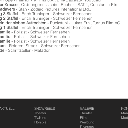
l Hope
- Pellinor - T-Films S.A., Erni-Gaustad-Production
er Krause
- Ordnung muss sein - Bucher - SAT 1, Constantin-Film
adavers
- Stan - Zodiac Pictures Intenational Ltd.,
ig 3.Staffel
- Erich Truninger - Schweizer Fernsehen
g 2.Staffel
- Erich Truninger - Schweizer Fernsehen
in der sieben Aufrechten
- Ruckstuhl - Lukas Erni, Turnus Film AG
ig 1.Staffel
- Erich Truninger - Schweizer Fernsehen
amilie
- Polizist - Schweizer Fernsehen
amilie
- Polizist - Schweizer Fernsehen
amilie
- Polizist - Schweizer Fernsehen
läum
- Referent Strack - Schweizer Fernsehen
ter
- Schriftsteller - Matador
AKTUELL
SHOWREELS
GALERIE
KON
Theater
Theater
Man
TV/Kino
Film
Med
Hörspiel
Werbung
Diverses