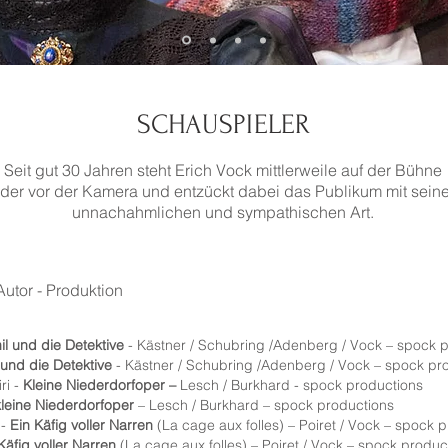
SCHAUSPIELER
Seit gut 30 Jahren steht Erich Vock mittlerweile auf der Bühne
der vor der Kamera und entzückt dabei das Publikum mit seine
unnachahmlichen und sympathischen Art.
Autor - Produktion
il und die Detektive
- Kästner / Schubring /Adenberg / Vock – spock 
 und die Detektive
- Kästner / Schubring /Adenberg / Vock – spock pr
ri -
Kleine Niederdorfoper –
Lesch / Burkhard - spock productions
kleine Niederdorfoper
– Lesch / Burkhard – spock productions
 -
Ein Käfig voller Narren
(La cage aux folles) – Poiret / Vock – spock 
Käfig voller Narren
(La cage aux folles) – Poiret / Vock – spock produc