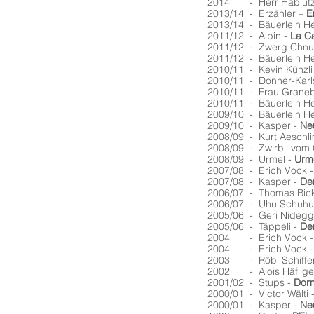
2014 - Herr Hablütz
2013/14 - Erzähler –
E
2013/14 - Bäuerlein He
2011/12 - Albin -
La C
2011/12 - Zwerg Chnu
2011/12 - Bäuerlein He
2010/11 - Kevin Künzli
2010/11 - Donner-Karl
2010/11 - Frau Graneb
2010/11 - Bäuerlein He
2009/10 - Bäuerlein He
2009/10 - Kasper -
Ne
2008/09 - Kurt Aeschl
2008/09 - Zwirbli vom 
2008/09 - Urmel -
Urm
2007/08 - Erich Vock 
2007/08 - Kasper -
De
2006/07 - Thomas Bick
2006/07 - Uhu Schuhu
2005/06 - Geri Nidegg
2005/06 - Täppeli -
De
2004 - Erich Vock 
2004 - Erich Vock 
2003 - Röbi Schiffer
2002 - Alois Häfliger/
2001/02 - Stups -
Dor
2000/01 - Victor Wälti 
2000/01 - Kasper -
Neu