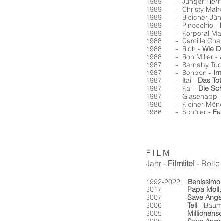
1989 - Junger Herr
1989 - Christy Mah
1989 - Bleicher Jüng
1989 - Pinocchio -
1989 - Korporal Mat
1988 - Camille Chan
1988 - Rich -
Wie D
1988 - Ron Miller -
1987 - Barnaby Tuc
1987 - Bonbon -
Ir
1987 - Itai -
Das Tot
1987 - Kai -
Die Sc
1987 - Glasenapp 
1986 - Kleiner Mön
1986 - Schüler -
Fa
F I L M
Jahr -
Filmtitel
- Rolle
1992-2022
Benissimo
2017
Papa Moll
2007
Save Ange
2006
Tell
- Baum
2005
Millionens