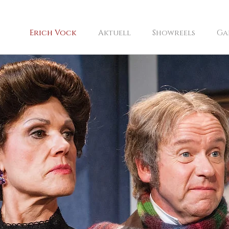
Erich Vock
Aktuell
Showreels
Ga