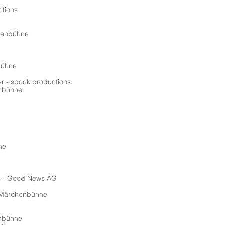
ctions
henbühne
bühne
r - spock productions
enbühne
ne
s - Good News AG
r Märchenbühne
enbühne