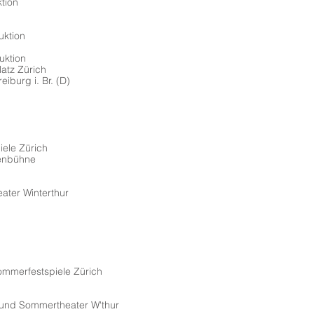
tion
uktion
uktion
atz Zürich
iburg i. Br. (D)
iele Zürich
enbühne
eater Winterthur
und Sommerfestspiele Zürich
 und Sommertheater W'thur