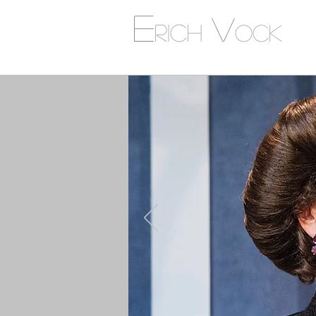
E
V
rich
ock