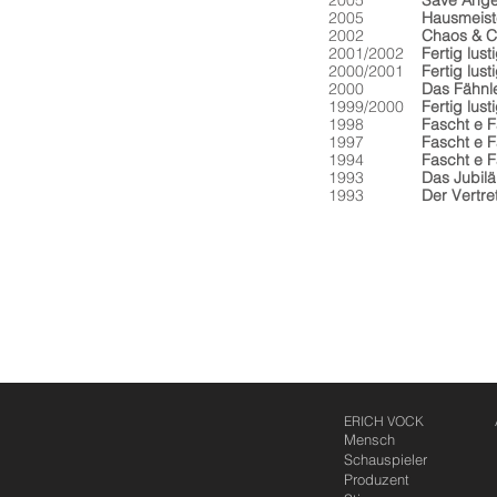
2005
Save Ange
2005
Hausmeist
2002
Chaos & C
2001/2002
Fertig lust
2000/2001
Fertig lusti
2000
Das Fähnle
1999/2000
Fertig lust
1998
Fascht e F
1997
Fascht e F
1994
Fascht e F
1993
Das Jubi
1993
Der Vertre
ERICH VOCK
Mensch
Schauspieler
Produzent