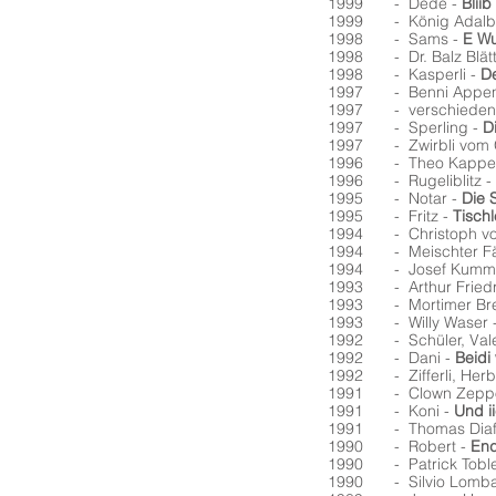
1999 - Dede -
Blii
1999 - König Adalbe
1998 - Sams -
E Wu
1998 - Dr. Balz Blätt
1998 - Kasperli -
De
1997 - Benni Appenz
1997 - verschiedene
1997 - Sperling -
D
1997 - Zwirbli vom G
1996 - Theo Kappel
1996 - Rugeliblitz -
1995 - Notar -
Die 
1995 - Fritz -
Tischl
1994 - Christoph vo
1994 - Meischter Fä
1994 - Josef Kumm
1993 - Arthur Friedr
1993 - Mortimer Bre
1993 - Willy Waser 
1992 - Schüler, Valen
1992 - Dani -
Beidi
1992 - Zifferli, Herb
1991 - Clown Zepp
1991 - Koni -
Und i
1991 - Thomas Diafo
1990 - Robert -
End
1990 - Patrick Toble
1990 - Silvio Lomba