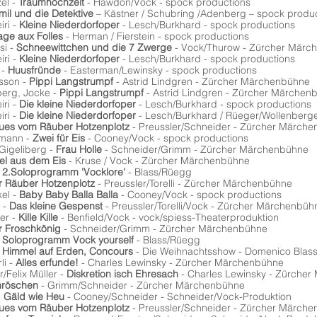
el -
Traumhochzeit
- Hawdon/Vock - spock productions
mil und die Detektive
– Kästner / Schubring /Adenberg – spock produ
iri -
Kleine Niederdorfoper
- Lesch/Burkhard - spock productions
age aux Folles
- Herman / Fierstein - spock productions
si -
Schneewittchen und die 7 Zwerge
- Vock/Thurow - Zürcher Märc
iri -
Kleine Niederdorfoper
- Lesch/Burkhard - spock productions
 -
Huusfründe
- Easterman/Lewinsky - spock productions
sson -
Pippi Langstrumpf
- Astrid Lindgren - Zürcher Märchenbühne
erg, Jocke -
Pippi Langstrumpf
- Astrid Lindgren - Zürcher Märchen
iri -
Die kleine Niederdorfoper
- Lesch/Burkhard - spock productions
iri -
Die kleine Niederdorfoper
- Lesch/Burkhard / Rüeger/Wollenberge
ues vom Räuber Hotzenplotz
- Preussler/Schneider - Zürcher Märch
imann -
Zwei für Eis
- Cooney/Vock - spock productions
Gigeliberg -
Frau Holle
- Schneider/Grimm - Zürcher Märchenbühne
el aus dem Eis
- Kruse / Vock - Zürcher Märchenbühne
-
2.Soloprogramm 'Vocklore'
- Blass/Rüegg
r Räuber Hotzenplotz
- Preussler/Torelli - Zürcher Märchenbühne
el -
Baby Baby Balla Balla
- Cooney/Vock - spock productions
 -
Das kleine Gespenst
- Preussler/Torelli/Vock - Zürcher Märchenbüh
er -
Kille Kille
- Benfield/Vock - vock/spiess-Theaterproduktion
r Froschkönig
- Schneider/Grimm - Zürcher Märchenbühne
-
Soloprogramm Vock yourself
- Blass/Rüegg
-
Himmel auf Erden, Concours
- Die Weihnachtsshow - Domenico Blas
li -
Alles erfunde!
- Charles Lewinsky - Zürcher Märchenbühne
Felix Müller -
Diskretion isch Ehresach
- Charles Lewinsky - Zürche
nröschen
- Grimm/Schneider - Zürcher Märchenbühne
-
Gäld wie Heu
- Cooney/Schneider - Schneider/Vock-Produktion
es vom Räuber Hotzenplotz
- Preussler/Schneider - Zürcher Märch